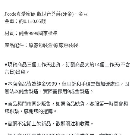
J'code
真愛密碼 觀世音菩薩(硬金)．金豆
金重：約0.1±0.05錢
材質：純金9999國家標準
產品配件：原廠包裝盒/原廠包裝袋
♥
現貨商品三個工作天出貨，訂製商品大約14個工作天(不含
六日)出貨。
♥
本店商品皆為純金9999，但耳針和手環需做加硬處理，固
無法以純金製造，實際需採用9成金製造。
♥
商品與門市同步販售，如遇商品缺貨，客服第一時間會與
您聯繫，感謝您的選購。
♥
官網不定期上架新品，歡迎關注和收藏。