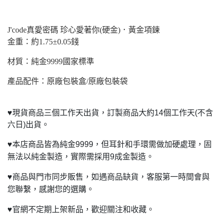
J'code
真愛密碼 珍心愛著你(硬金)．黃金項鍊
金重：約1.75±0.05錢
材質：純金9999國家標準
產品配件：原廠包裝盒/原廠包裝袋
♥
現貨商品三個工作天出貨，訂製商品大約14個工作天(不含
六日)出貨。
♥
本店商品皆為純金9999，但耳針和手環需做加硬處理，固
無法以純金製造，實際需採用9成金製造。
♥
商品與門市同步販售，如遇商品缺貨，客服第一時間會與
您聯繫，感謝您的選購。
♥
官網不定期上架新品，歡迎關注和收藏。