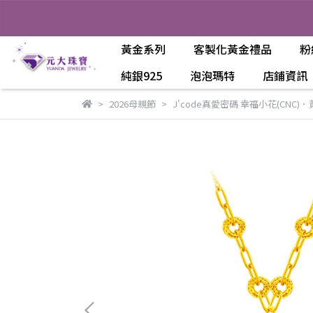
黃金系列
客製化黃金禮品
粉
純銀925
泡泡瑪特
店鋪資訊
2026母親節
J'code真愛密碼 幸福小花(CNC)