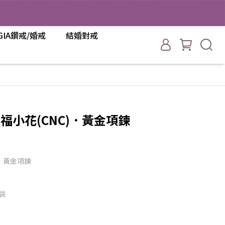
GIA鑽戒/婚戒
結婚對戒
幸福小花(CNC)．黃金項鍊
)．黃金項鍊
袋