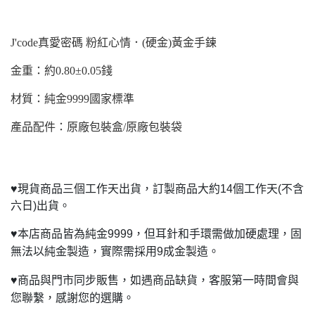
J'code
真愛密碼 粉紅心情．(硬金)黃金手鍊
金重：約0.80±0.05錢
材質：純金9999國家標準
產品配件：原廠包裝盒/原廠包裝袋
♥
現貨商品三個工作天出貨，訂製商品大約14個工作天(不含
六日)出貨。
♥
本店商品皆為純金9999，但耳針和手環需做加硬處理，固
無法以純金製造，實際需採用9成金製造。
♥
商品與門市同步販售，如遇商品缺貨，客服第一時間會與
您聯繫，感謝您的選購。