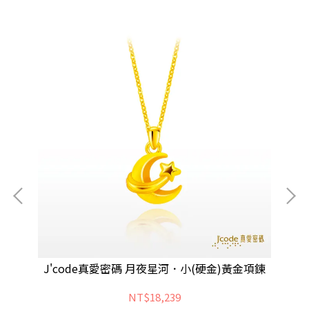
J'code真愛密碼 月夜星河．小(硬金)黃金項鍊
J
NT$18,239