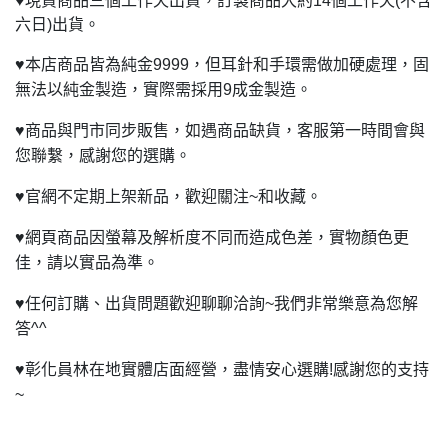
♥
現貨商品三個工作天出貨，訂製商品大約14個工作天(不含
六日)出貨。
♥
本店商品皆為純金9999，但耳針和手環需做加硬處理，固
無法以純金製造，實際需採用9成金製造。
♥
商品與門市同步販售，如遇商品缺貨，客服第一時間會與
您聯繫，感謝您的選購。
♥
官網不定期上架新品，歡迎關注~和收藏。
♥
網頁商品因螢幕及解析度不同而造成色差，實物顏色更
佳，請以實品為準。
♥
任何訂購、出貨問題歡迎聊聊洽詢~我們非常樂意為您解
答^^
♥
彰化員林在地實體店面經營，盡情安心選購!感謝您的支持
~