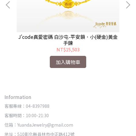
)編
J'code真愛密碼 白沙屯-平安鎖．小(硬金)黃金
J
手鍊
NT$15,503
加入購物車
Information
客服專線：04-8397988
客服時間：10:00-21:30
信箱：YuandaJewelry@gmail.com
地址：510彰化縣員林市中正路412號