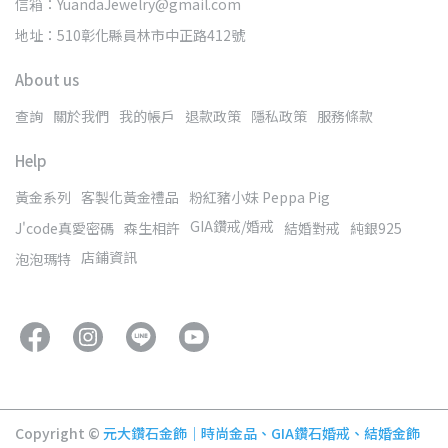
信箱：YuandaJewelry@gmail.com
地址：510彰化縣員林市中正路412號
About us
查詢
關於我們
我的帳戶
退款政策
隱私政策
服務條款
Help
黃金系列
客製化黃金禮品
粉紅豬小妹 Peppa Pig
GIA鑽戒/婚戒
J'code真愛密碼
森生相許
結婚對戒
純銀925
店鋪資訊
泡泡瑪特
Copyright ©
元大鑽石金飾│時尚金品、GIA鑽石婚戒、結婚金飾