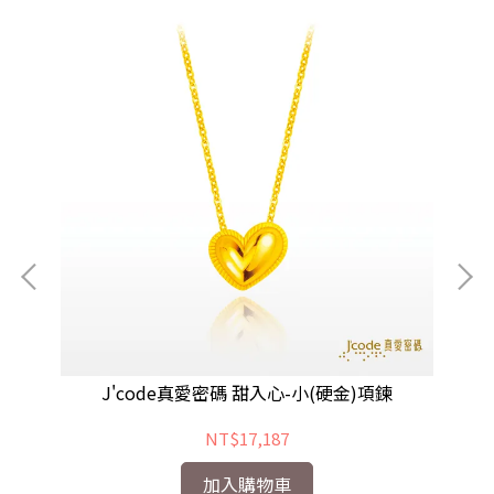
瑰金
J'code真愛密碼 甜入心-小(硬金)項鍊
J
NT$17,187
加入購物車