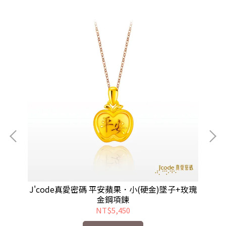
鋼項
J'code真愛密碼 平安蘋果．小(硬金)墜子+玫瑰
J
金鋼項鍊
NT$5,450