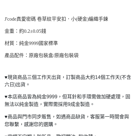
J'code真愛密碼 卷草紋平安扣．小(硬金)編織手鍊
金重：約0.2±0.05錢
材質：純金9999國家標準
產品配件：原廠包裝盒/原廠包裝袋
♥
現貨商品三個工作天出貨，訂製商品大約14個工作天(不含
六日)出貨。
♥
本店商品皆為純金9999，但耳針和手環需做加硬處理，固
無法以純金製造，實際需採用9成金製造。
♥
商品與門市同步販售，如遇商品缺貨，客服第一時間會與
您聯繫，感謝您的選購。