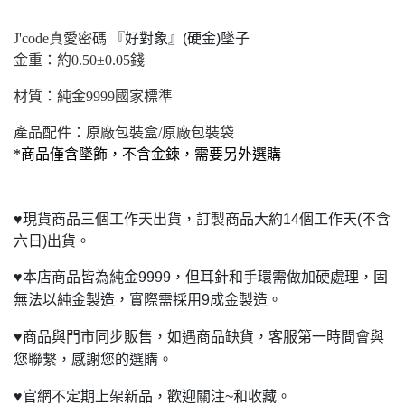
J'code
真愛密碼 『
好對象』(硬金)墜子
金重：約0.50±0.05錢
材質：純金9999國家標準
產品配件：原廠包裝盒/原廠包裝袋
*
商品僅含墜飾，不含金鍊，需要另外選購
♥
現貨商品三個工作天出貨，訂製商品大約14個工作天(不含
六日)出貨。
♥
本店商品皆為純金9999，但耳針和手環需做加硬處理，固
無法以純金製造，實際需採用9成金製造。
♥
商品與門市同步販售，如遇商品缺貨，客服第一時間會與
您聯繫，感謝您的選購。
♥
官網不定期上架新品，歡迎關注~和收藏。