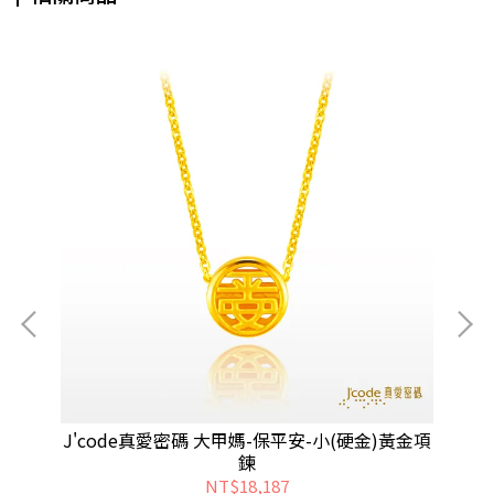
墜子
J'code真愛密碼 大甲媽-保平安-小(硬金)黃金項
J
鍊
NT$18,187