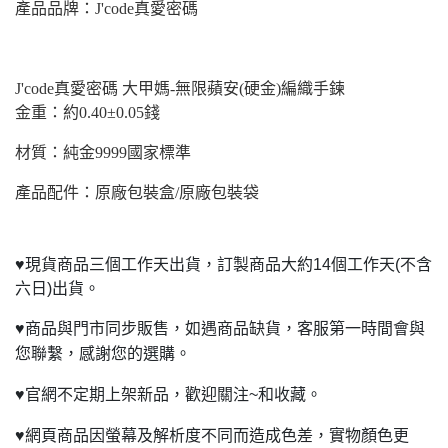
產品品牌：J'code真愛密碼
J'code
真愛密碼 大甲媽-無限蘋安(硬金)編織手鍊
金重：約0.40±0.05錢
材質：純金9999國家標準
產品配件：原廠包裝盒/原廠包裝袋
♥
現貨商品三個工作天出貨，訂製商品大約14個工作天(不含
六日)出貨。
♥
商品與門市同步販售，如遇商品缺貨，客服第一時間會與
您聯繫，感謝您的選購。
♥
官網不定期上架新品，歡迎關注~和收藏。
♥
網頁商品因螢幕及解析度不同而造成色差，實物顏色更