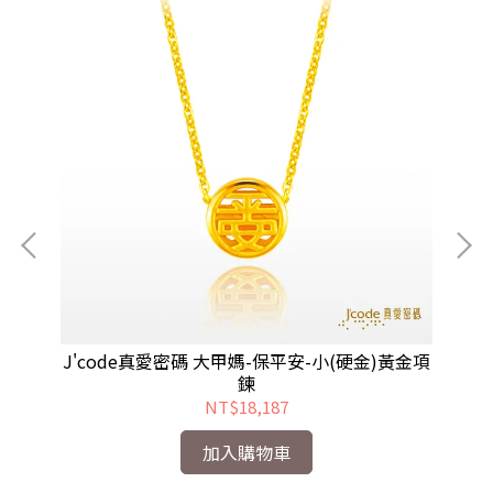
墜子
J'code真愛密碼 大甲媽-保平安-小(硬金)黃金項
J
鍊
NT$18,187
加入購物車