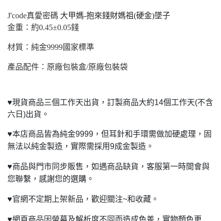
J'code
真愛密碼
大甲媽-抱來錢財媽祖(硬金)墜子
金重：約0.45±0.05錢
材質：純金9999國家標準
產品配件：原廠包裝盒/原廠包裝袋
♥
現貨商品三個工作天出貨，訂製商品大約14個工作天(不含
六日)出貨。
♥
本店商品皆為純金9999，但耳針和手環需做加硬處理，固
無法以純金製造，實際需採用9成金製造。
♥
商品與門市同步販售，如遇商品缺貨，客服第一時間會與
您聯繫，感謝您的選購。
♥
官網不定期上架新品，歡迎關注~和收藏。
♥
網頁商品因螢幕及解析度不同而造成色差，實物顏色更