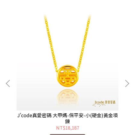
墜子
J'code真愛密碼 大甲媽-保平安-小(硬金)黃金項
J
鍊
NT$18,187