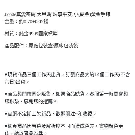
J'code
真愛密碼
大甲媽-珠事平安-小(硬金)黃金手鍊
金重：約0.70±0.05錢
材質：純金9999國家標準
產品配件：原廠包裝盒/原廠包裝袋
♥
現貨商品三個工作天出貨，訂製商品大約14個工作天(不含
六日)出貨。
♥
商品與門市同步販售，如遇商品缺貨，客服第一時間會與
您聯繫，感謝您的選購。
♥
官網不定期上架新品，歡迎關注~和收藏。
♥
網頁商品因螢幕及解析度不同而造成色差，實物顏色更
佳，請以實品為準。