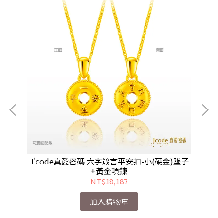
+黃
J'code真愛密碼 六字箴言平安扣-小(硬金)墜子
J
+黃金項鍊
NT$18,187
加入購物車