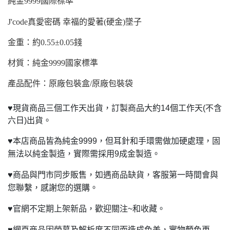
純金9999國際標準
J'code
真愛密碼 幸福的愛著(硬金)墜子
金重：約0.55±0.05錢
材質：純金9999國家標準
產品配件：原廠包裝盒/原廠包裝袋
♥
現貨商品三個工作天出貨，訂製商品大約14個工作天(不含
六日)出貨。
♥
本店商品皆為純金9999，但耳針和手環需做加硬處理，固
無法以純金製造，實際需採用9成金製造。
♥
商品與門市同步販售，如遇商品缺貨，客服第一時間會與
您聯繫，感謝您的選購。
♥
官網不定期上架新品，歡迎關注~和收藏。
♥
網頁商品因螢幕及解析度不同而造成色差，實物顏色更