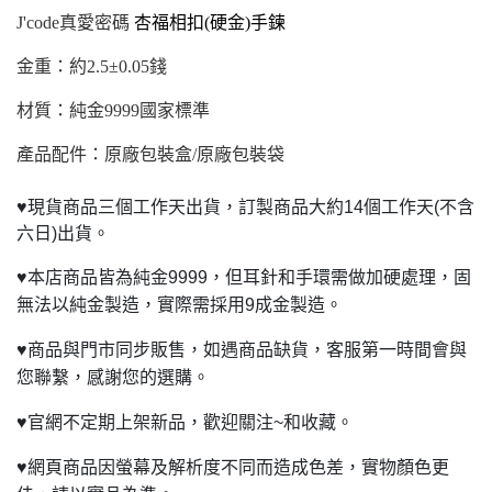
J'code
真愛密碼
杏福相扣(硬金)手鍊
金重：約2.5±0.05錢
材質：純金9999國家標準
產品配件：原廠包裝盒/原廠包裝袋
♥
現貨商品三個工作天出貨，訂製商品大約14個工作天(不含
六日)出貨。
♥
本店商品皆為純金9999，但耳針和手環需做加硬處理，固
無法以純金製造，實際需採用9成金製造。
♥
商品與門市同步販售，如遇商品缺貨，客服第一時間會與
您聯繫，感謝您的選購。
♥
官網不定期上架新品，歡迎關注~和收藏。
♥
網頁商品因螢幕及解析度不同而造成色差，實物顏色更