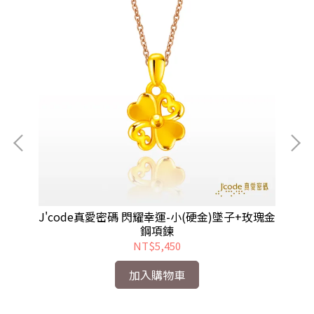
+黃
J'code真愛密碼 閃耀幸運-小(硬金)墜子+玫瑰金
J
鋼項鍊
NT$5,450
加入購物車