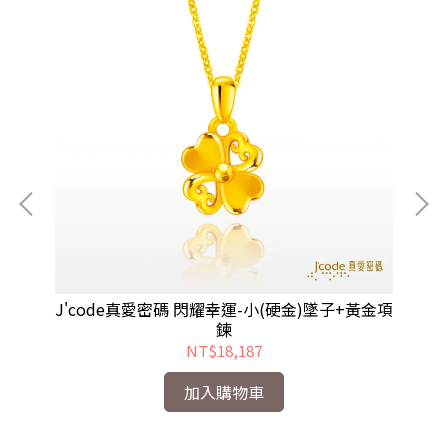
墜子
J'code真愛密碼 閃耀幸運-小(硬金)墜子+黃金項
J
鍊
NT$18,187
加入購物車