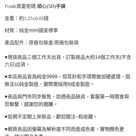
J'code
真愛密碼
順心(5D)手鍊
金重：約1.25±0.05錢
材質：純金9999國家標準
產品配件：原廠包裝盒/原廠包裝袋
♥
現貨商品三個工作天出貨，訂製商品大約14個工作天(不含
六日)出貨。
♥
本店商品皆為純金9999，但耳針和手環需做加硬處理，固
無法以純金製造，實際需採用9成金製造。
♥
商品與門市同步販售，如遇商品缺貨，客服第一時間會與
您聯繫，感謝您的選購。
♥
官網不定期上架新品，歡迎關注~和收藏。
♥
網頁商品因螢幕及解析度不同而造成色差，實物顏色更