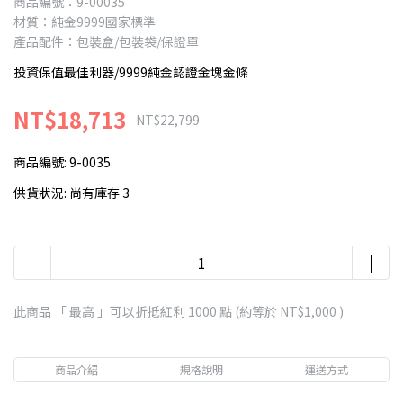
商品編號：9-00035
材質：純金9999國家標準
產品配件：包裝盒/包裝袋/保證單
投資保值最佳利器/9999純金認證金塊金條
NT$18,713
NT$22,799
商品編號:
9-0035
供貨狀況:
尚有庫存 3
此商品 「 最高 」可以折抵紅利
1000
點 (約等於
NT$1,000
)
商品介紹
規格說明
運送方式