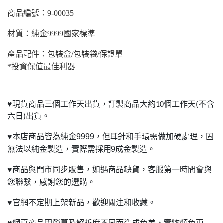
商品編號：9-00035
材質：純金9999國家標準
產品配件：包裝盒/包裝袋/保證單
*投資保值最佳利器
♥
現貨商品三個工作天出貨，訂製商品大約
個工作天
不含
10
(
六日
出貨。
)
♥
本店商品皆為純金9999，但耳針和手環需做加硬處理，固
無法以純金製造，實際需採用9成金製造。
♥
商品與門市同步販售，如遇商品缺貨，客服第一時間會與
您聯繫，感謝您的選購。
♥
官網不定期上架新品，歡迎關注和收藏。
♥
網頁商品因螢幕及解析度不同而造成色差，實物顏色更