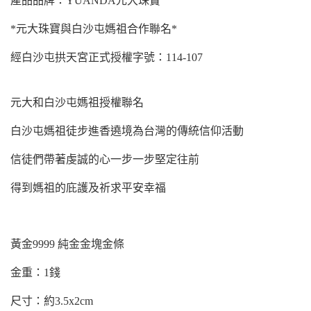
產品品牌：YUANDA元大珠寶
*
元大珠寶與白沙屯媽祖合作聯名*
經白沙屯拱天宮正式授權字號：114-107
元大和白沙屯媽祖授權聯名
白沙屯媽祖徒步進香遶境為台灣的傳統信仰活動
信徒們帶著虔誠的心一步一步堅定往前
得到媽祖的庇護及祈求平安幸福
黃金9999 純金金塊金條
金重：1錢
尺寸：約3.5x2cm