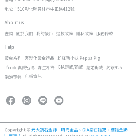
地址：510彰化縣員林市中正路412號
About us
查詢
關於我們
我的帳戶
退款政策
隱私政策
服務條款
Help
黃金系列
客製化黃金禮品
粉紅豬小妹 Peppa Pig
GIA鑽戒/婚戒
J'code真愛密碼
森生相許
結婚對戒
純銀925
店鋪資訊
泡泡瑪特
Copyright ©
元大鑽石金飾│時尚金品、GIA鑽石婚戒、結婚金飾
︳專賣店
All Rights Reserved.
Designed by
CYBERBIZ
.