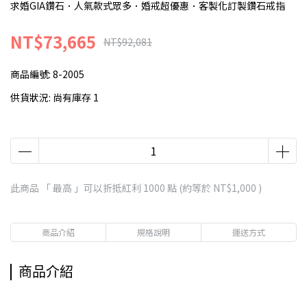
求婚GIA鑽石．人氣款式眾多．婚戒超優惠．客製化訂製鑽石戒指
NT$73,665
NT$92,081
商品編號:
8-2005
供貨狀況:
尚有庫存 1
此商品 「 最高 」可以折抵紅利
1000
點 (約等於
NT$1,000
)
商品介紹
規格說明
運送方式
商品介紹