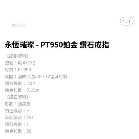
1
/
1
永恆璀璨 - PT950鉑金 鑽石戒指
《戒指資料》
型號：#247772
材質：PT950
戒圍：國際戒圍#8~#12皆可訂製
鑽石數量： 20P
總克拉數：0.16ct
《鑽石資料》
形狀：圓鑽型
顏色級別：F
淨度級別：VS1
鑽石數量：1
總克拉數：30