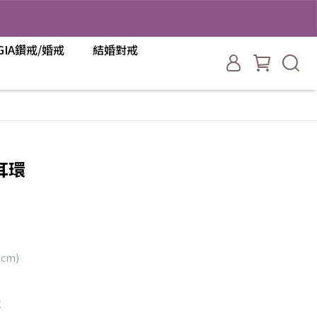
GIA鑽戒/婚戒
結婚對戒
耳環
cm)
單