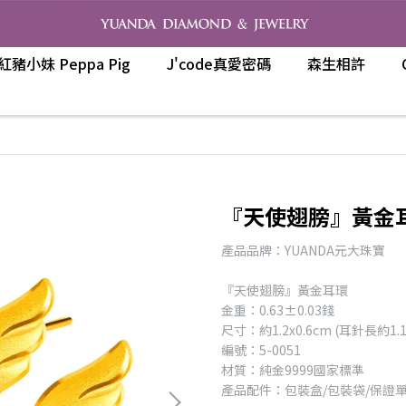
紅豬小妹 Peppa Pig
J'code真愛密碼
森生相許
『天使翅膀』黃金
產品品牌：YUANDA元大珠寶
『天使翅膀』黃金耳環
金重：0.63±0.03錢
尺寸：約1.2x0.6cm (耳針長約1.1
編號：5-0051
材質：純金9999國家標準
產品配件：包裝盒/包裝袋/保證