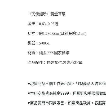
『天使翅膀』黃金耳環
金重：0.63±0.03錢
尺寸：約1.2x0.6cm (耳針長約1.1cm)
編號：5-0051
材質：純金9999國家標準
產品配件：包裝盒/包裝袋/保證單
♥
現貨商品三個工作天出貨，訂製商品大約10個
♥
本店商品皆為純金9999，但耳針和手環需做
♥
商品與門市同步販售，如遇商品缺貨，客服第