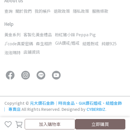
About us
查詢
關於我們
我的帳戶
退款政策
隱私政策
服務條款
Help
黃金系列
客製化黃金禮品
粉紅豬小妹 Peppa Pig
GIA鑽戒/婚戒
J'code真愛密碼
森生相許
結婚對戒
純銀925
店鋪資訊
泡泡瑪特
Copyright ©
元大鑽石金飾│時尚金品、GIA鑽石婚戒、結婚金飾
︳專賣店
All Rights Reserved.
Designed by
CYBERBIZ
.
加入購物車
立即購買