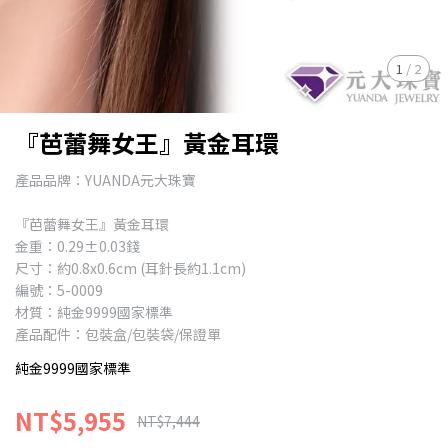
1
/
2
『芭蕾舞女王』黃金耳環
產品品牌：YUANDA元大珠寶
『芭蕾舞女王』黃金耳環
金重：0.29±0.03錢
尺寸：約0.8x0.6cm (耳針長約1.1cm)
編號：5-0009
材質：純金9999國家標準
產品配件：包裝盒/包裝袋/保證單
純金9999國家標準
NT$5,955
NT$7,444