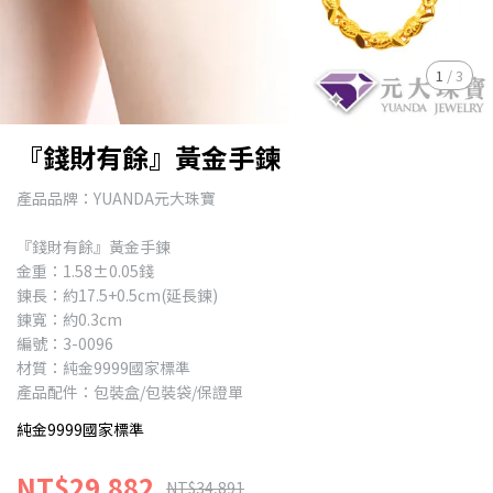
1
/
3
『錢財有餘』黃金手鍊
產品品牌：YUANDA元大珠寶
『錢財有餘』黃金手鍊
金重：1.58±0.05錢
鍊長：約17.5+0.5cm(延長鍊)
鍊寬：約0.3cm
編號：3-0096
材質：純金9999國家標準
產品配件：包裝盒/包裝袋/保證單
純金9999國家標準
NT$29,882
NT$34,891