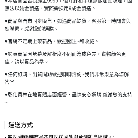
♥
本店商品皆為純金9999，但耳針和手環需做加硬處理，固
無法以純金製造，實際需採用9成金製造。
♥
商品與門市同步販售，如遇商品缺貨，客服第一時間會與
您聯繫，感謝您的選購。
♥
官網不定期上架新品，歡迎關注~和收藏。
♥
網頁商品因螢幕及解析度不同而造成色差，實物顏色更
佳，請以實品為準。
♥
任何訂購、出貨問題歡迎聊聊洽詢~我們非常樂意為您解
答^^
♥
彰化員林在地實體店面經營，盡情安心選購!感謝您的支持
~
運送方式
• 宅配(結帳時商品不可配送國外與台灣離島區域。)