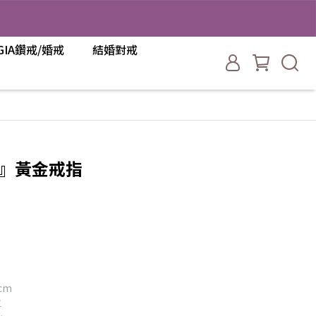
GIA鑽戒/婚戒
結婚對戒
兔』黃金戒指
cm
單