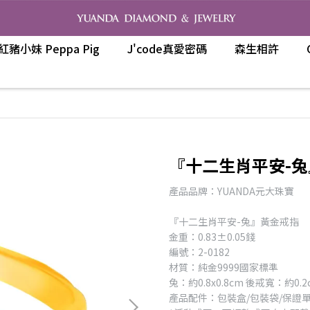
紅豬小妹 Peppa Pig
J'code真愛密碼
森生相許
『十二生肖平安-
產品品牌：YUANDA元大珠寶
『十二生肖平安-兔』黃金戒指
金重：0.83±0.05錢
編號：2-0182
材質：純金9999國家標準
兔：約0.8x0.8cm 後戒寬：約0.2
產品配件：包裝盒/包裝袋/保證