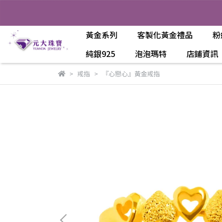
黃金系列
客製化黃金禮品
粉
純銀925
泡泡瑪特
店鋪資訊
戒指
『心戀心』黃金戒指