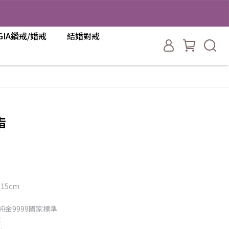
GIA鑽戒/婚戒
結婚對戒
指
15cm
純金9999國家標準
單