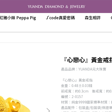
紅豬小妹 Peppa Pig
J'code真愛密碼
森生相許
『心戀心』黃金戒
產品品牌：YUANDA元大珠寶
『心戀心』黃金戒指
金重：0.48±0.03錢
前戒寬：約0.3cm 後戒寬：約0.
編號：2-0157
材質：純金9999國家標準材質：
產品配件：包裝盒/包裝袋/保證