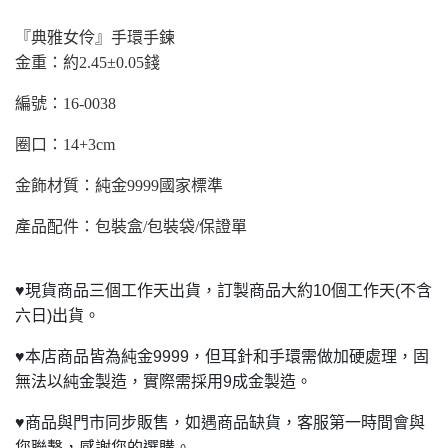
『典雅女伶』手環手鍊
金重：約2.45±0.05錢
編號：16-0038
圈口：14+3cm
金飾材質：純金9999國家標準
產品配件：包裝盒/包裝袋/保證單
♥
現貨商品三個工作天出貨，訂製商品大約10個工作天(不含
六日)出貨。
♥
本店商品皆為純金9999，但耳針和手環需做加硬處理，固
無法以純金製造，實際需採用9成金製造。
♥
商品與門市同步販售，如遇商品缺貨，客服第一時間會與
您聯繫，感謝您的選購。