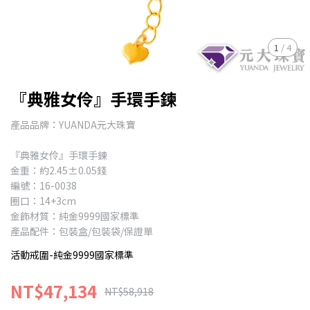
1
/
4
『典雅女伶』手環手鍊
產品品牌：YUANDA元大珠寶
『典雅女伶』手環手鍊
金重：約2.45±0.05錢
編號：16-0038
圈口：14+3cm
金飾材質：純金9999國家標準
產品配件：包裝盒/包裝袋/保證單
活動戒圍-純金9999國家標準
NT$47,134
NT$58,918