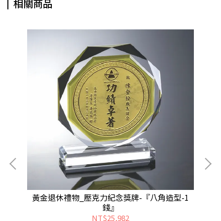
相關商品
黃金退休禮物_壓克力紀念獎牌-『八角造型-1
錢』
NT$25,982