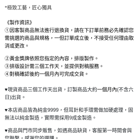
*
極致工藝，匠心獨具
《製作資訊》
①
因客
製商品無法
進行退換貨，請在下訂單前務必先確認您
需挑選的商品與規格，
一但訂單成立後，不接受任何理由取
消或更改
。
②黃金獎牌依照您指定的內容，排版製作。
③排版設計需三個工作天，並提供對稿服務。
④對稿確認後約一個月內可完成交貨。
♥
現貨商品三個工作天出貨，訂製商品大約
一個月內
(不含六
日)出貨。
♥
本店商品皆為純金9999，但耳針和手環需做加硬處理，固
無法以純金製造，實際需採用9成金製造。
♥
商品與門市同步販售，如遇商品缺貨，客服第一時間會與
您聯繫，感謝您的選購。