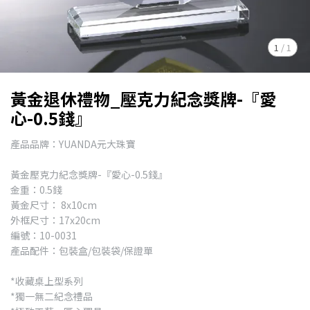
1
/
1
黃金退休禮物_壓克力紀念獎牌-『愛
心-0.5錢』
產品品牌：YUANDA元大珠寶
黃金壓克力紀念獎牌-『愛心-0.5錢』
金重：0.5錢
黃金尺寸： 8x10cm
外框尺寸：17x20cm
編號：10-0031
產品配件：包裝盒/包裝袋/保證單
*收藏桌上型系列
*獨一無二紀念禮品