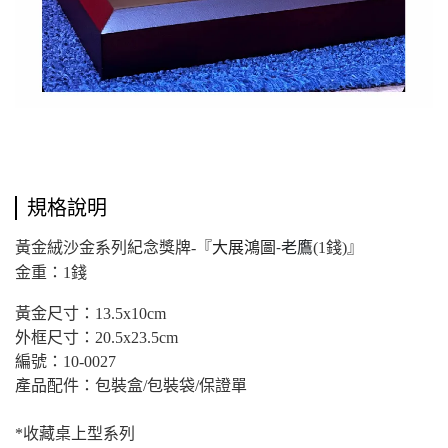
規格說明
黃金絨沙金系列紀念獎牌-『
大展鴻圖
(1
錢)』
-老鷹
金重：1錢
黃金尺寸：13.5x10cm
外框尺寸：20.5x23.5cm
編號：10-0027
產品配件：包裝盒/包裝袋/保證單
*
收藏桌上型系列