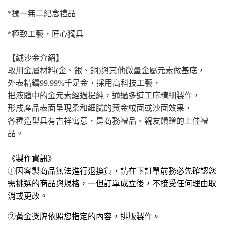
*
獨一無二紀念禮品
*
極致工藝，匠心獨具
【絨沙金介紹】
取用金屬材料(金、銀、銅)與其他微量金屬元素做基底，
外表精鑄99.99%千足金，採用高科技工藝，
把液體中的金元素經過提純，通過多道工序精細製作，
形成產品表面呈現柔和細膩的黃金絨面或沙面效果，
各種造型具有吉祥寓意，是商務禮品、親友饋贈的上佳禮
品。
《製作資訊》
①
因客
製商品無法
進行退換貨，請在下訂單前務必先確認您
需挑選的商品與規格，
一但訂單成立後，不接受任何理由取
消或更改
。
②黃金獎牌依照您指定的內容，排版製作。