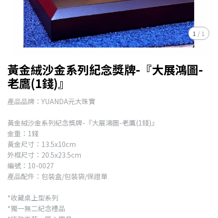
1
/
1
黃金絨沙金系列紀念獎牌-『大展鴻圖-
老鷹(1錢)』
產品品牌：YUANDA元大珠寶
黃金絨沙金系列紀念獎牌-『大展鴻圖-老鷹(1錢)』
金重：1錢
黃金尺寸：13.5x10cm
外框尺寸：20.5x23.5cm
編號：10-0027
產品配件：包裝盒/包裝袋/保證單
*收藏桌上型系列
*獨一無二紀念禮品