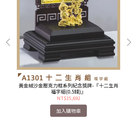
黃
一生
黃金絨沙金壓克力框系列紀念獎牌-『十二生肖
福字組(0.5錢)』
NT$15,692
加入購物車