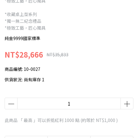
*極致工藝，匠心獨具
*收藏桌上型系列
*獨一無二紀念禮品
*極致工藝，匠心獨具
純金9999國家標準
NT$28,666
NT$35,833
商品編號:
10-0027
供貨狀況:
尚有庫存 1
此商品 「 最高 」可以折抵紅利
1000
點 (約等於
NT$1,000
)