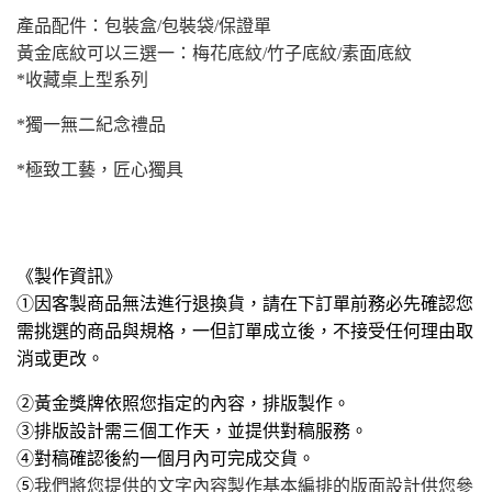
產品配件：包裝盒/包裝袋/保證單
黃金底紋可以三選一：梅花底紋/竹子底紋/素面底紋
*收藏桌上型系列
*
獨一無二紀念禮品
*
極致工藝，匠心獨具
《製作資訊》
①
因客
製商品無法
進行退換貨，請在下訂單前務必先確認您
需挑選的商品與規格，
一但訂單成立後，不接受任何理由取
消或更改
。
②黃金獎牌依照您指定的內容，排版製作。
③排版設計需三個工作天，並提供對稿服務。
④對稿確認後約一個月內可完成交貨。
⑤
我們將您提供的文字內容製作基本編排的版面設計供您參