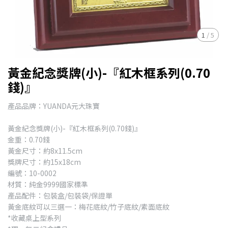
1
/
5
黃金紀念獎牌(小)-『紅木框系列(0.70
錢)』
產品品牌：YUANDA元大珠寶
黃金紀念獎牌(小)-『紅木框系列(0.70錢)』
金重：0.70錢
黃金尺寸：約8x11.5cm
獎牌尺寸：約15x18cm
編號：10-0002
材質：純金9999國家標準
產品配件：包裝盒/包裝袋/保證單
黃金底紋可以三選一：梅花底紋/竹子底紋/素面底紋
*收藏桌上型系列