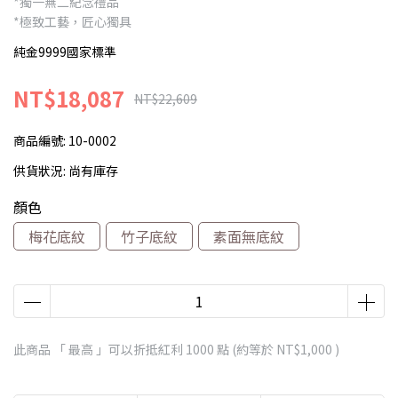
*獨一無二紀念禮品
*極致工藝，匠心獨具
純金9999國家標準
NT$18,087
NT$22,609
商品編號:
10-0002
供貨狀況:
尚有庫存
顏色
梅花底紋
竹子底紋
素面無底紋
此商品 「 最高 」可以折抵紅利
1000
點 (約等於
NT$1,000
)