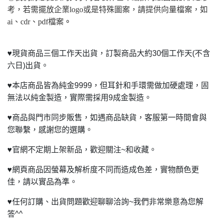
考，若需擺放企業logo或是特殊圖案，請提供向量檔案，如
ai、cdr、pdf檔案
。
♥
現貨商品三個工作天出貨，訂製商品大約30個工作天(不含
六日)出貨。
♥
本店商品皆為純金9999，但耳針和手環需做加硬處理，固
無法以純金製造，實際需採用9成金製造。
♥
商品與門市同步販售，如遇商品缺貨，客服第一時間會與
您聯繫，感謝您的選購。
♥
官網不定期上架新品，歡迎關注~和收藏。
♥
網頁商品因螢幕及解析度不同而造成色差，實物顏色更
佳，請以實品為準。
♥
任何訂購、出貨問題歡迎聊聊洽詢~我們非常樂意為您解
答^^